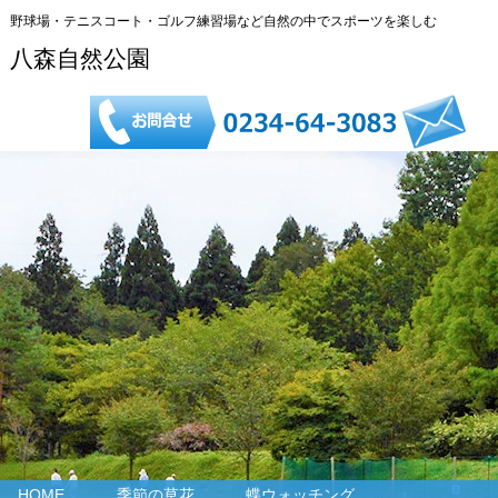
野球場・テニスコート・ゴルフ練習場など自然の中でスポーツを楽しむ
八森自然公園
HOME
季節の草花
蝶ウォッチング