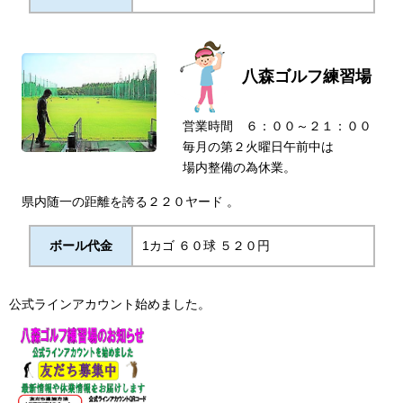
八森ゴルフ練習場
営業時間 ６：００～２１：００
毎月の第２火曜日午前中は
場内整備の為休業。
県内随一の距離を誇る２２０ヤード 。
ボール代金
1カゴ ６０球 ５２０円
公式ラインアカウント始めました。