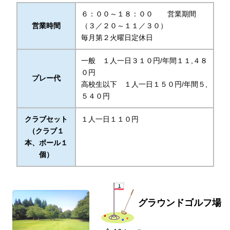
６：００～１８：００ 営業期間
営業時間
（
３／２０～１１／３０
）
毎月第２火曜日定休日
一般 １人一日３１０円/年間１１,４８
０円
プレー代
高校生以下 １人一日１５０円/年間５,
５４０円
クラブセット
１人一日１１０円
（クラブ１
本、ボール１
個）
グラウンドゴルフ場